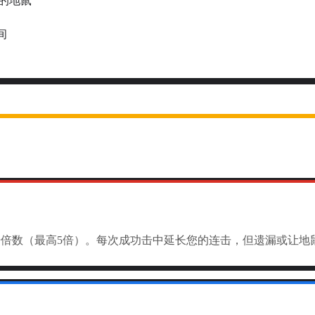
的地鼠
间
倍数（最高5倍）。每次成功击中延长您的连击，但遗漏或让地