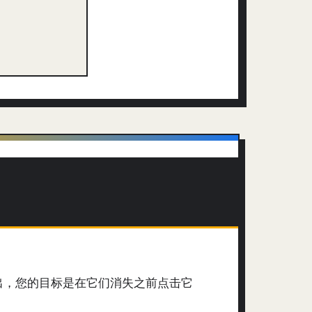
出，您的目标是在它们消失之前点击它