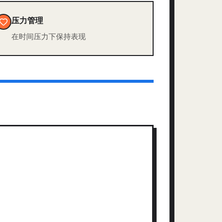
压力管理
在时间压力下保持表现