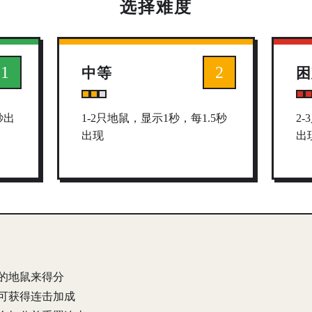
选择难度
1
2
中等
困
秒出
1-2只地鼠，显示1秒，每1.5秒
2
出现
出
的地鼠来得分
可获得连击加成