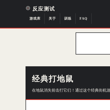
反应测试
游戏库
关于
训练
FAQ
经典打地鼠
在地鼠消失前击打它们！通过这个经典街机