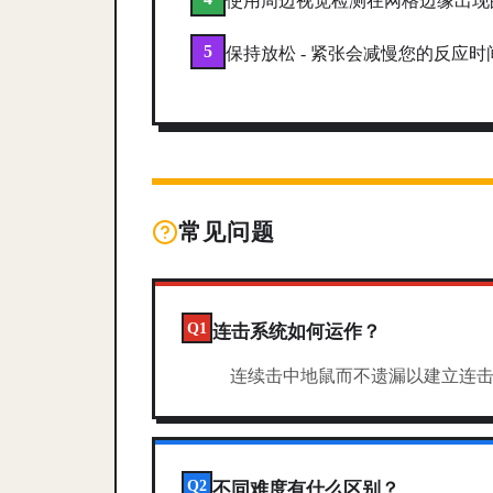
使用周边视觉检测在网格边缘出现
5
保持放松 - 紧张会减慢您的反应时
常见问题
Q
1
连击系统如何运作？
连续击中地鼠而不遗漏以建立连击
Q
2
不同难度有什么区别？